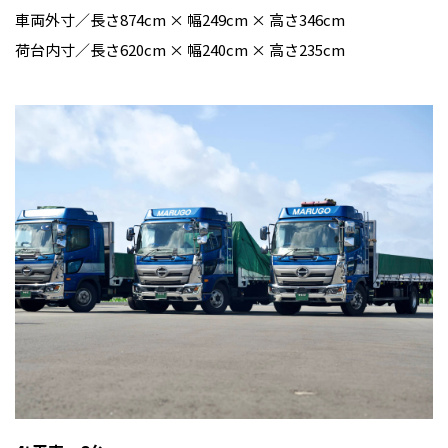
車両外寸／長さ874cm × 幅249cm × 高さ346cm
荷台内寸／長さ620cm × 幅240cm × 高さ235cm