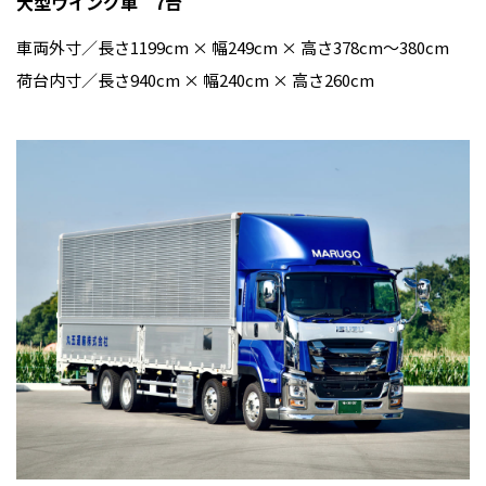
大型ウイング車 7台
車両外寸／長さ1199cm × 幅249cm × 高さ378cm〜380cm
荷台内寸／長さ940cm × 幅240cm × 高さ260cm