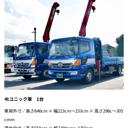
4tユニック車 1台
車両外寸／長さ846cm × 幅223cm〜233cm × 高さ298c〜305
cmm
荷台内寸／長さ550cm × 幅2200cm〜2250cm