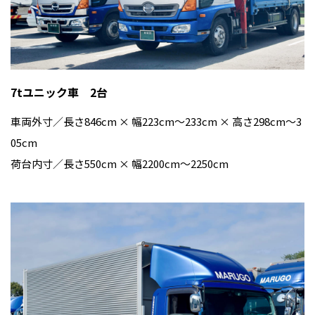
7tユニック車 2台
車両外寸／長さ846cm × 幅223cm〜233cm × 高さ298cm〜3
05cm
荷台内寸／長さ550cm × 幅2200cm〜2250cm