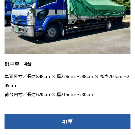
8t平車 4台
車両外寸／長さ848cm × 幅229cm〜248cm × 高さ260cm〜2
95cm
荷台内寸／長さ620cm × 幅215cm〜230cm
4t車