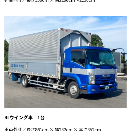
4tウイング車 1台
車両外寸／長さ861cm × 幅232cm × 高さ352cm