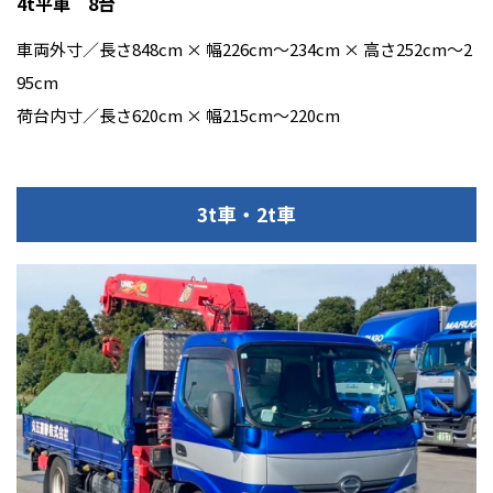
4t平車 8台
車両外寸／長さ848cm × 幅226cm〜234cm × 高さ252cm〜2
95cm
荷台内寸／長さ620cm × 幅215cm〜220cm
3t車・2t車